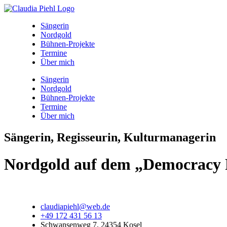
Sängerin
Nordgold
Bühnen-Projekte
Termine
Über mich
Sängerin
Nordgold
Bühnen-Projekte
Termine
Über mich
Sängerin, Regisseurin, Kulturmanagerin
Nordgold auf dem „Democracy R
claudiapiehl@web.de
+49 172 431 56 13
Schwansenweg 7, 24354 Kosel