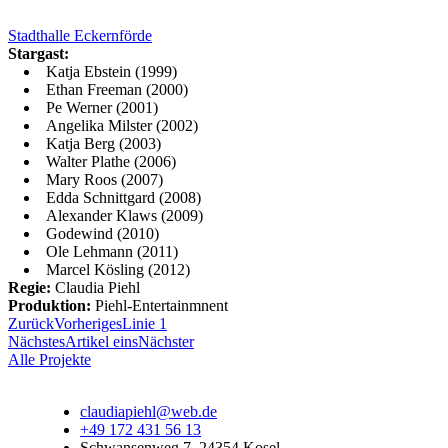
Stadthalle Eckernförde
Stargast:
Katja Ebstein (1999)
Ethan Freeman (2000)
Pe Werner (2001)
Angelika Milster (2002)
Katja Berg (2003)
Walter Plathe (2006)
Mary Roos (2007)
Edda Schnittgard (2008)
Alexander Klaws (2009)
Godewind (2010)
Ole Lehmann (2011)
Marcel Kösling (2012)
Regie:
Claudia Piehl
Produktion:
Piehl-Entertainmnent
Zurück
Vorheriges
Linie 1
Nächstes
Artikel eins
Nächster
Alle Projekte
claudiapiehl@web.de
+49 172 431 56 13
Schwansenweg 7, 24354 Kosel