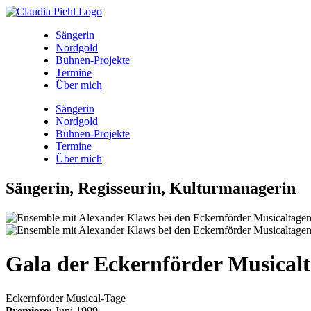
Sängerin
Nordgold
Bühnen-Projekte
Termine
Über mich
Sängerin
Nordgold
Bühnen-Projekte
Termine
Über mich
Sängerin, Regisseurin, Kulturmanagerin
Gala der Eckernförder Musicalt
Eckernförder Musical-Tage
Premiere:
Juni 1999