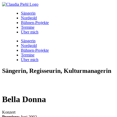
Sängerin
Nordgold
Bühnen-Projekte
Termine
Über mich
Sängerin
Nordgold
Bühnen-Projekte
Termine
Über mich
Sängerin, Regisseurin, Kulturmanagerin
Bella Donna
Konzert
Premiere:
Juni 2002